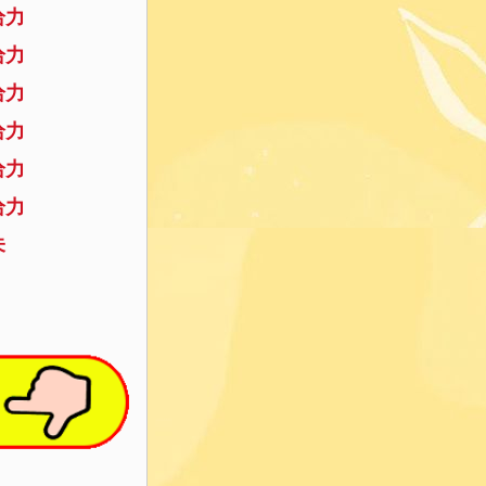
给力
给力
给力
给力
给力
给力
未