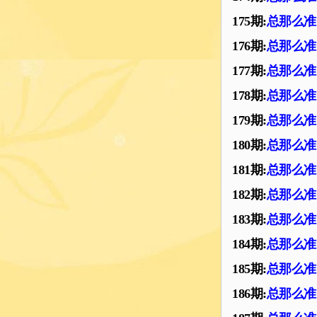
175期:
总那么准
176期:
总那么准
177期:
总那么准
178期:
总那么准
179期:
总那么准
180期:
总那么准
181期:
总那么准
182期:
总那么准
183期:
总那么准
184期:
总那么准
185期:
总那么准
186期:
总那么准