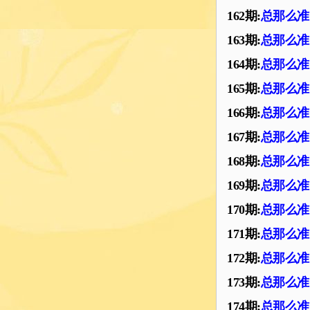
162期:
总那么准
163期:
总那么准
164期:
总那么准
165期:
总那么准
166期:
总那么准
167期:
总那么准
168期:
总那么准
169期:
总那么准
170期:
总那么准
171期:
总那么准
172期:
总那么准
173期:
总那么准
174期:
总那么准