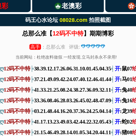
澳彩
老澳彩
码王心水论坛
08028.com
拍照截图
总那么准【
12码不中特
】期期博彩
高手
：总那么准 评级:
当前网站：杜绝改料做假.一经发现.立马封杀永不录用!
ღ
12码不中特
╞
38.39.12.17.26.06.31.10.01.45.04.35
╡
开
:鼠07
ღ
12码不中特
╞
37.21.49.09.42.24.07.40.12.46.41.44
╡
开
:马01
ღ
12码不中特
╞
41.33.21.25.08.24.38.27.36.09.32.11
╡
开
:兔40
ღ
12码不中特
╞
33.36.08.46.28.03.26.45.02.48.47.09
╡
开
:兔16
ღ
12码不中特
╞
03.21.48.44.16.20.37.36.24.25.04.14
╡
开
:龙39
ღ
12码不中特
╞
41.17.13.23.49.03.42.44.22.32.05.43
╡
开
:蛇02
ღ
12码不中特
╞
21.15.46.49.28.14.01.05.34.20.44.11
╡
开
:猪08