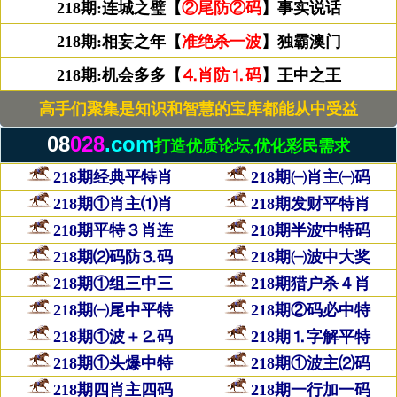
218期:连城之璧【
②尾防②码
】事实说话
218期:相妄之年【
准绝杀一波
】独霸澳门
218期:机会多多【
⒋肖防⒈码
】王中之王
高手们聚集是知识和智慧的宝库都能从中受益
08
028
.com
打造优质论坛,优化彩民需求
218期经典平特肖
218期㈠肖主㈠码
218期①肖主⑴肖
218期发财平特肖
218期平特３肖连
218期半波中特码
218期⑵码防⒊码
218期㈠波中大奖
218期①组三中三
218期猎户杀４肖
218期㈠尾中平特
218期②码必中特
218期①波＋⒉码
218期⒈字解平特
218期①头爆中特
218期①波主⑵码
218期四肖主四码
218期一行加一码