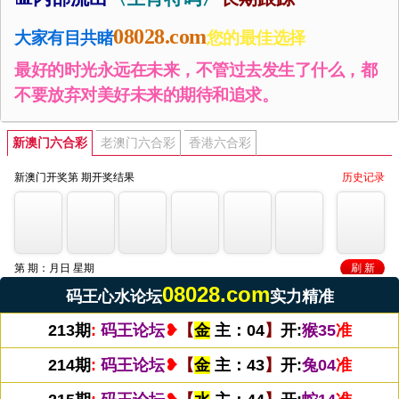
08028.com
大家有目共睹
您的最佳选择
最好的时光永远在未来，不管过去发生了什么，都
不要放弃对美好未来的期待和追求。
08028.com
码王心水论坛
实力精准
213期
:
码王论坛
❥
【
金
主：04
】
开:
猴35
准
214期
:
码王论坛
❥
【
金
主：43
】
开:
兔04
准