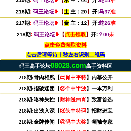
215期
:
码王论坛
❥
【
水
主：44
】
开:
蛇14
准
216期
:
码王论坛
❥
【
土
主：20
】
开:
马37
准
217期
:
码王论坛
❥
【
金
主：12
】
开:
蛇26
准
218期
:
码王论坛
❥
【
点击领取
】
开:
？00
未
点击免费领取资料
点击后请等待十秒左右识别二维码
08028.com
码王高手论坛
高手资料区
218期:骨肉相残【
㈡肖中平特
】内幕公开
218期:指破迷团【
②个中半波
】一本万利
218期:咯神失控【
财神送㈢肖
】致富首选
218期:出浅入深【
⑶头中特码
】招财进宝
218期:金牌传闻【
④码中大奖
】领袖专家