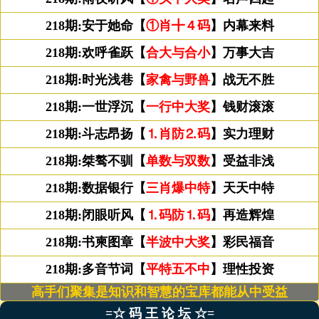
218期:安于她命【
①肖╋４码
】内幕来料
218期:欢呼雀跃【
合大与合小
】万事大吉
218期:时光浅巷【
家禽与野兽
】战无不胜
218期:一世浮沉【
一行中大奖
】钱财滚滚
218期:斗志昂扬【
⒈肖防⒉码
】实力理财
218期:桀骜不驯【
单数与双数
】受益非浅
218期:数据银行【
三肖爆中特
】天天中特
218期:闭眼听风【
⒈码防⒈码
】再造辉煌
218期:书柬图章【
半波中大奖
】彩民福音
218期:多音节词【
平特五不中
】理性投资
高手们聚集是知识和智慧的宝库都能从中受益
=☆ 码 王 论 坛 ☆=